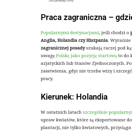
(fot.pixabay.com)
Praca zagraniczna – gdzi
Popularnymi destynacjami
, jeśli chodzi o
Anglia, Holandia czy Hiszpania
. Wyraźnie 
zagranicznej posady
szukają raczej pod k
uwagę
Polskę jako pozycję startową
to do 
azjatyckich lub Stanów Zjednoczonych. Po
załatwienia, gdyż nie trzeba wizy i szcze
pracy.
Kierunek: Holandia
W ostatnich latach
szczególnie popularn
upraw kwiatów, które są eksportowane do
plantacji, nie tylko kwiatowych, przyciąg