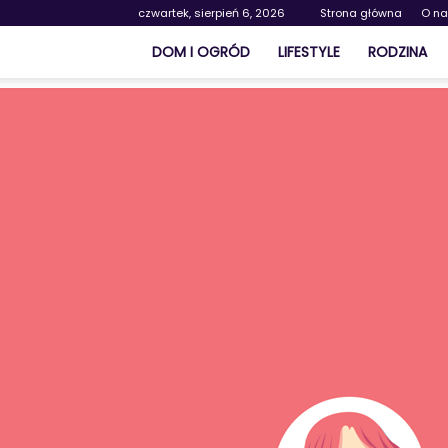
czwartek, sierpień 6, 2026
Strona główna
O n
DOM I OGRÓD
LIFESTYLE
RODZINA