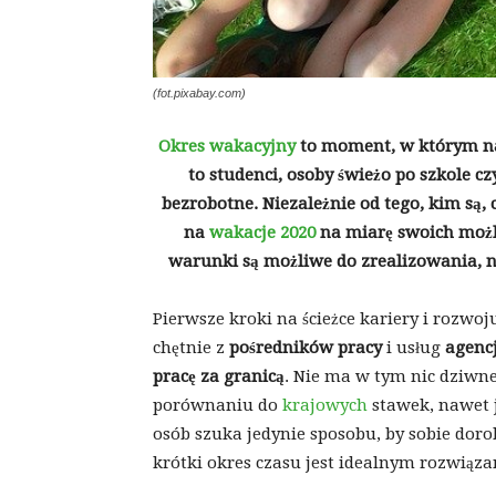
(fot.pixabay.com)
Okres wakacyjny
to moment, w którym naj
to studenci, osoby świeżo po szkole cz
bezrobotne. Niezależnie od tego, kim są, 
na
wakacje 2020
na miarę swoich możli
warunki są możliwe do zrealizowania, n
Pierwsze kroki na ścieżce kariery i rozw
chętnie z
pośredników pracy
i usług
agencj
pracę za granicą
. Nie ma w tym nic dziwn
porównaniu do
krajowych
stawek, nawet je
osób szuka jedynie sposobu, by sobie dor
krótki okres czasu jest idealnym rozwiąz