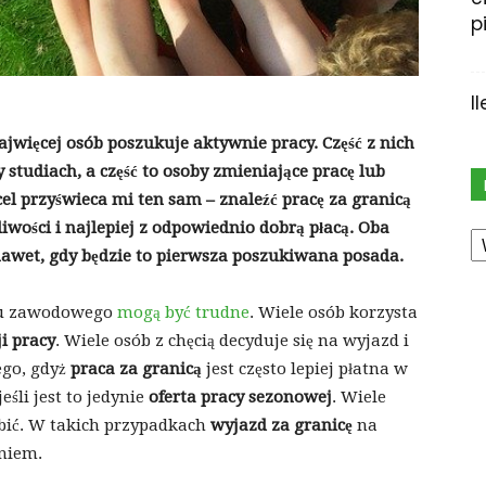
p
I
więcej osób poszukuje aktywnie pracy. Część z nich
y studiach, a część to osoby zmieniające pracę lub
cel przyświeca mi ten sam – znaleźć pracę za granicą
K
wości i najlepiej z odpowiednio dobrą płacą. Oba
awet, gdy będzie to pierwsza poszukiwana posada.
oju zawodowego
mogą być trudne
. Wiele osób korzysta
i pracy
. Wiele osób z chęcią decyduje się na wyjazd i
ego, gdyż
praca za granicą
jest często lepiej płatna w
śli jest to jedynie
oferta
pracy sezonowej
. Wiele
obić. W takich przypadkach
wyjazd za granicę
na
aniem.