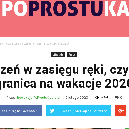
ki, czyli praca za granica na wakacje 2020
Lifestyle
Praca
PoProstuKasia.pl
eń w zasięgu ręki, czy
granica na wakacje 202
5351
Przez
Redakcja PoProstuKasia.pl
-
7 lutego 2020
0
Podziel się na Facebooku
Tweet (Ćwierkaj) na Twitterze