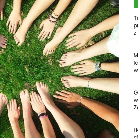
T
p
z
M
l
w
G
w
Z
H
c