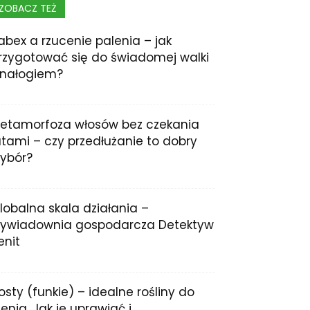
ZOBACZ TEŻ
abex a rzucenie palenia – jak
rzygotować się do świadomej walki
 nałogiem?
etamorfoza włosów bez czekania
atami – czy przedłużanie to dobry
ybór?
lobalna skala działania –
ywiadownia gospodarcza Detektyw
enit
osty (funkie) – idealne rośliny do
ienia. Jak je uprawiać i