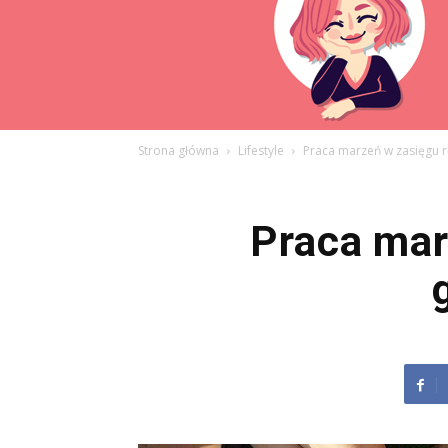
Strona główna
Lifestyle
Praca marzeń w zasięgu rę
Praca marz