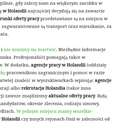
ególnie, gdy zależy nam na większym zarobku w
ę w Holandii
najczęściej decydują się na zawarcie
runki oferty pracy
przedstawiane są na miejscu w
ej zagwarantowane są transport oraz mieszkanie, za
ata.
 i
nie musimy się martwić
. Niezbędne informacje
unka. Profesjonaliści pomagają także w
w. W dodatku,
agencje pracy w Holandii
(oddziały
ekę
pracownikom zagranicznym i pomoc w razie
łatwiej znaleźć w wyszukiwarkach wpisując
agencje
kraj) albo
rekrutacja Holandia
(także inna
ji zawsze znajdziemy
aktualne oferty pracy
. Będą
andydatów, okresie zlecenia, rodzaju umowy,
efitach.
W jednym miejscu mamy wszelkie
w Holandii
czy innych rejonach Unii w zależności od