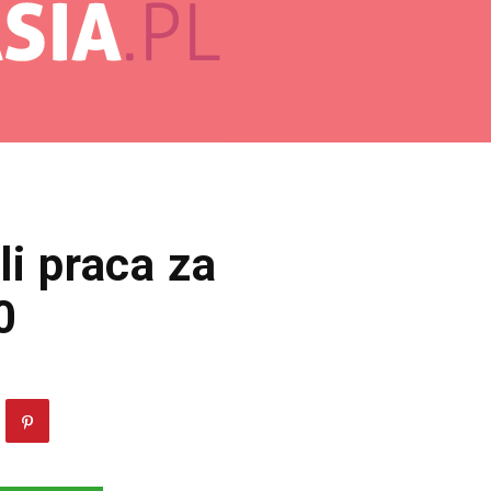
li praca za
0