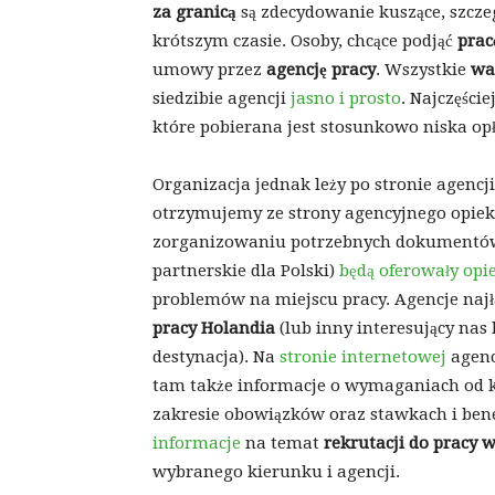
za granicą
są zdecydowanie kuszące, szcz
krótszym czasie. Osoby, chcące podjąć
prac
umowy przez
agencję pracy
. Wszystkie
wa
siedzibie agencji
jasno i prosto
. Najczęści
które pobierana jest stosunkowo niska opł
Organizacja jednak leży po stronie agencji
otrzymujemy ze strony agencyjnego opiek
zorganizowaniu potrzebnych dokumentó
partnerskie dla Polski)
będą oferowały opi
problemów na miejscu pracy. Agencje naj
pracy Holandia
(lub inny interesujący nas 
destynacja). Na
stronie internetowej
agenc
tam także informacje o wymaganiach od k
zakresie obowiązków oraz stawkach i ben
informacje
na temat
rekrutacji do pracy 
wybranego kierunku i agencji.