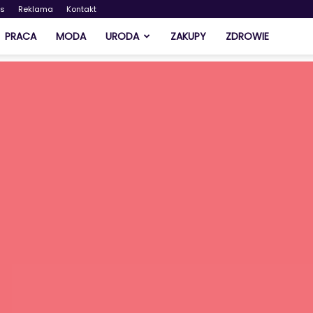
as
Reklama
Kontakt
PRACA
MODA
URODA
ZAKUPY
ZDROWIE