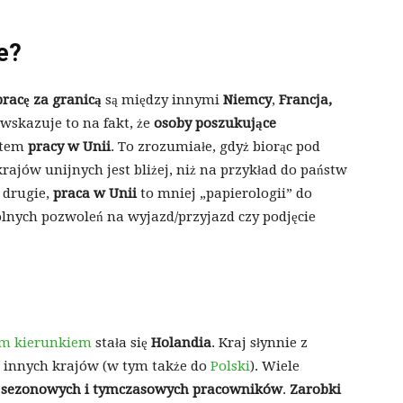
e?
pracę za granicą
są między innymi
Niemcy
,
Francja,
wskazuje to na fakt, że
osoby poszukujące
ątem
pracy w Unii
. To zrozumiałe, gdyż biorąc pod
krajów unijnych jest bliżej, niż na przykład do państw
 drugie,
praca w Unii
to mniej „papierologii” do
gólnych pozwoleń na wyjazd/przyjazd czy podjęcie
ym kierunkiem
stała się
Holandia
. Kraj słynnie z
 innych krajów (w tym także do
Polski
). Wiele
a
sezonowych i tymczasowych pracowników
.
Zarobki