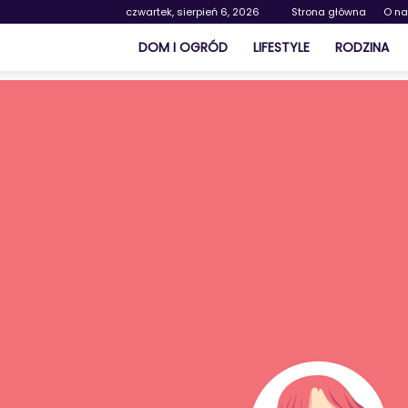
czwartek, sierpień 6, 2026
Strona główna
O n
DOM I OGRÓD
LIFESTYLE
RODZINA