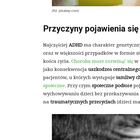
(fot. pixabay.com)
Przyczyny pojawienia się
Najczęściej
ADHD
ma charakter genetyczny
oraz w większości przypadków w formie sła
końca życia.
Choroba może rozwinąć się
w 
jako konsekwencja
uszkodzeń centralneg
pacjentów, u których występuje
łamliwy 
społeczne
. Przy czym
społeczne
podłoże
poj
wychowywaniu dzieci bez przekazywania
na
traumatycznych przeżyciach
(dzieci ma