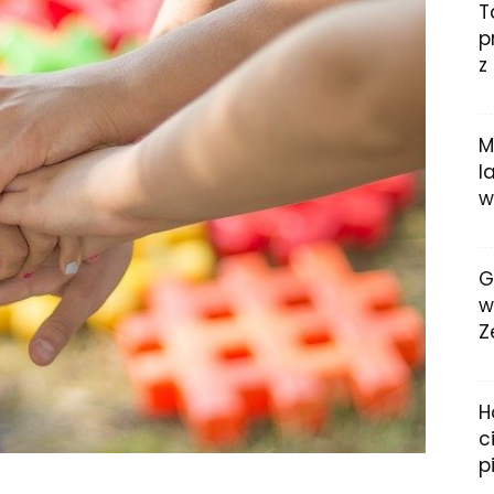
T
p
z
M
l
w
G
w
Z
H
c
p