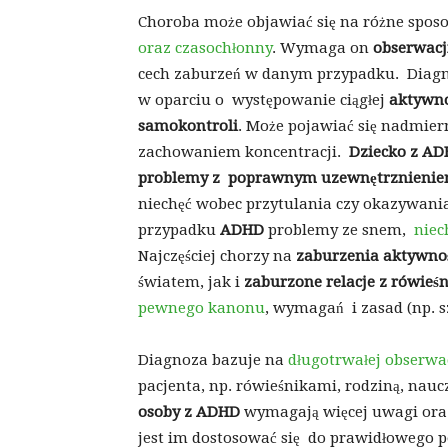
Choroba może objawiać się na różne sposo
oraz czasochłonny
. Wymaga on
obserwacj
cech zaburzeń w danym przypadku.
Diagn
w oparciu o występowanie ciągłej
aktywno
samokontroli
. Może pojawiać się nadmier
zachowaniem koncentracji.
Dziecko z A
problemy z poprawnym uzewnętrznieni
niechęć wobec przytulania czy okazywania c
przypadku
ADHD
problemy ze snem,
niec
Najczęściej chorzy na
zaburzenia aktywnoś
światem, jak i
zaburzone relacje z rówieś
pewnego kanonu
, wymagań i zasad (np. s
Diagnoza bazuje na
długotrwałej obserwac
pacjenta, np. rówieśnikami, rodziną, nau
osoby z ADHD
wymagają więcej uwagi oraz
jest im dostosować się do prawidłowego p