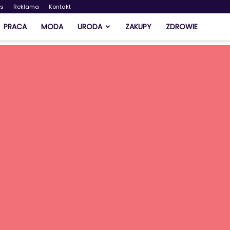
as
Reklama
Kontakt
PRACA
MODA
URODA
ZAKUPY
ZDROWIE