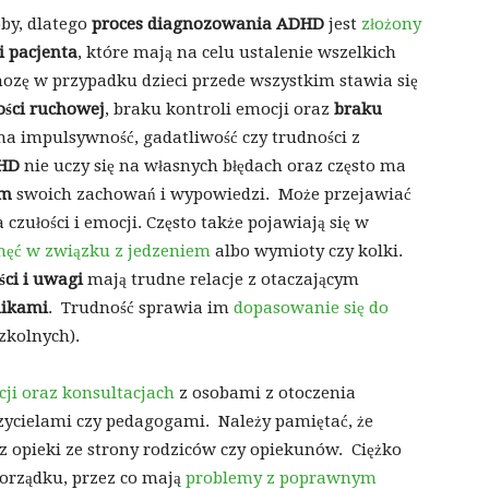
by, dlatego
proces
diagnozowania
ADHD
jest
złożony
i pacjenta
, które mają na celu ustalenie wszelkich
ozę w przypadku dzieci przede wszystkim stawia się
ści ruchowej
, braku kontroli emocji oraz
braku
na impulsywność, gadatliwość czy trudności z
DHD
nie uczy się na własnych błędach oraz często ma
em
swoich zachowań i wypowiedzi. Może przejawiać
zułości i emocji. Często także pojawiają się w
hęć w związku z jedzeniem
albo wymioty czy kolki.
ci i uwagi
mają trudne relacje z otaczającym
nikami
. Trudność sprawia im
dopasowanie się do
zkolnych).
ji oraz konsultacjach
z osobami z otoczenia
czycielami czy pedagogami. Należy pamiętać, że
 opieki ze strony rodziców czy opiekunów. Ciężko
orządku, przez co mają
problemy z poprawnym