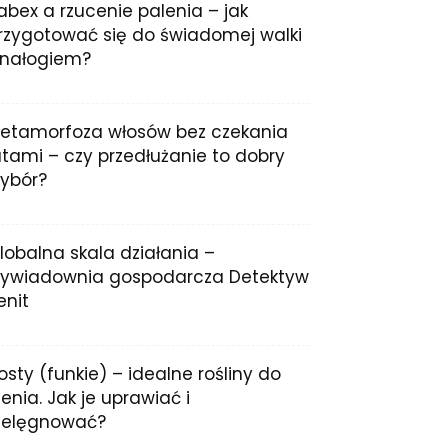
abex a rzucenie palenia – jak
rzygotować się do świadomej walki
 nałogiem?
etamorfoza włosów bez czekania
atami – czy przedłużanie to dobry
ybór?
lobalna skala działania –
ywiadownia gospodarcza Detektyw
enit
osty (funkie) – idealne rośliny do
ienia. Jak je uprawiać i
ielęgnować?