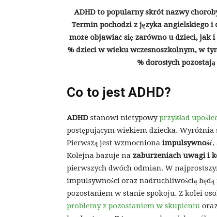
ADHD to popularny skrót nazwy choroby, 
Termin pochodzi z języka angielskiego i
może objawiać się zarówno u dzieci, jak i
% dzieci w wieku wczesnoszkolnym, w tym
% dorosłych pozostają
Co to jest ADHD?
ADHD
stanowi nietypowy
przykład upośle
postępującym wiekiem dziecka. Wyróżnia si
Pierwszą jest wzmocniona
impulsywność
,
Kolejna bazuje na
zaburzeniach uwagi i k
pierwszych dwóch odmian. W najprostszy
impulsywności oraz nadruchliwością będą 
pozostaniem w stanie spokoju. Z kolei oso
problemy z pozostaniem w skupieniu
oraz