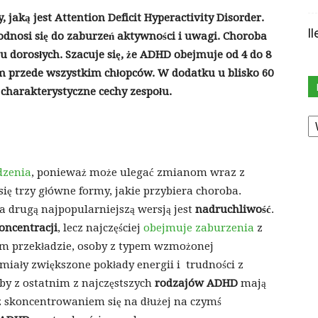
jaką jest Attention Deficit Hyperactivity Disorder.
I
 odnosi się do zaburzeń aktywności i uwagi. Choroba
 u dorosłych. Szacuje się, że ADHD obejmuje od 4 do 8
 przede wszystkim chłopców. W dodatku u blisko 60
 charakterystyczne cechy zespołu.
K
dzenia
, ponieważ może ulegać zmianom wraz z
ę trzy główne formy, jakie przybiera choroba.
 a drugą najpopularniejszą wersją jest
nadruchliwość
.
oncentracji
, lecz najczęściej
obejmuje zaburzenia
z
m przekładzie, osoby z typem wzmożonej
miały zwiększone pokłady energii i trudności z
by z ostatnim z najczęstszych
rodzajów ADHD
mają
 skoncentrowaniem się na dłużej na czymś