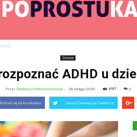
iecka?
Zdrowie
PoProstuKasia.pl
rozpoznać ADHD u dzi
6197
Przez
Redakcja PoProstuKasia.pl
-
26 lutego 2020
0
Podziel się na Facebooku
Tweet (Ćwierkaj) na Twitterze