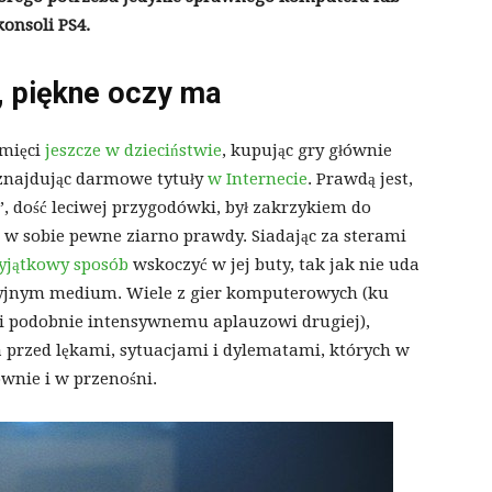
konsoli PS4.
, piękne oczy ma
amięci
jeszcze w dzieciństwie
, kupując gry głównie
znajdując darmowe tytuły
w Internecie
. Prawdą jest,
, dość leciwej przygodówki, był zakrzykiem do
 w sobie pewne ziarno prawdy. Siadając za sterami
yjątkowy sposób
wskoczyć w jej buty, tak jak nie uda
ycyjnym medium. Wiele z gier komputerowych (ku
 i podobnie intensywnemu aplauzowi drugiej),
a przed lękami, sytuacjami i dylematami, których w
ownie i w przenośni.