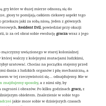
ą gry które w dużej mierze odnoszą się do
że, głosy te pomijają całkiem ciekawy aspekt tego
 przekazu jaki za sobą niosą. Jeden z głównych
uterowych,
Resident Evil
, powiedział przy okazji
i, iż za cel obrał sobie ewolucję
gracza
wraz z jego
o mężczyzny uwięzionego w starej kolonialnej
w której walczy z kolejnymi mutacjami ludzkimi,
przybył uratować. Chociaż na początku stajemy przed
i dania z ludzkich organów i piłę mechaniczną, a
czasem w tej rzeczywistości się… odnajdujemy. Nie w
m znajdujemy sposoby
, a z nimi siły, by
h zagrożeń i obrazów. Po kilku godzinach
gracz,
z
silniejszym obiektem. Znalezienie w sobie tego
iadczeń
jakie może sobie w dzisiejszych czasach