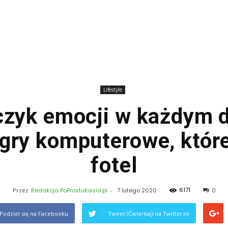
Lifestyle
czyk emocji w każdym 
 gry komputerowe, które
fotel
6171
Przez
Redakcja PoProstuKasia.pl
-
7 lutego 2020
0
Podziel się na Facebooku
Tweet (Ćwierkaj) na Twitterze