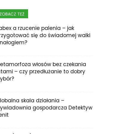
ZOBACZ TEŻ
abex a rzucenie palenia – jak
rzygotować się do świadomej walki
 nałogiem?
etamorfoza włosów bez czekania
atami – czy przedłużanie to dobry
ybór?
lobalna skala działania –
ywiadownia gospodarcza Detektyw
enit