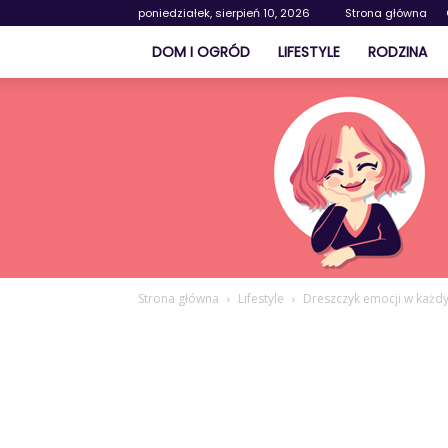
poniedziałek, sierpień 10, 2026
Strona główna
DOM I OGRÓD
LIFESTYLE
RODZINA
Strona główna
Lifestyle
Dreszczyk emocji w każdy