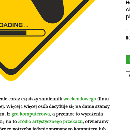
H
c
p
I
K
ie coraz częstszy zamiennik
weekendowego
filmu
j. Więcej i więcej osób decyduje się na danie szansy
m, iż
gra komputerowa
, a przemoc to wyrażenia
się na to
źródło artystycznego przekazu
, otwieramy
tórego potrzeba jedynie sprawnego komputera lub