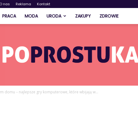
O nas
Reklama
Kontakt
PRACA
MODA
URODA
ZAKUPY
ZDROWIE
m domu – najlepsze gry komputerowe, które wbijają w...
PoProstuKasia.pl