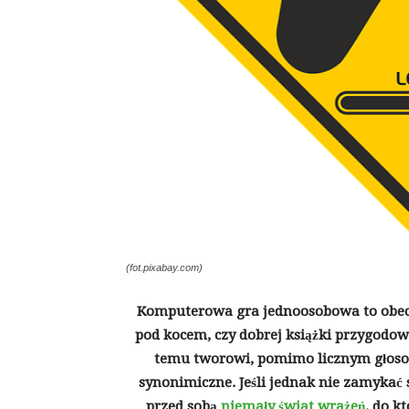
(fot.pixabay.com)
Komputerowa gra jednoosobowa to obecn
pod kocem, czy dobrej książki przygodowe
temu tworowi, pomimo licznym głoso
synonimiczne. Jeśli jednak nie zamykać 
przed sobą
niemały świat wrażeń
, do k