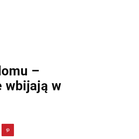
domu –
 wbijają w