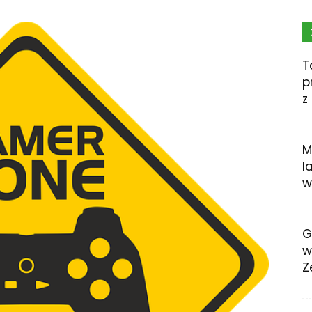
T
p
z
M
l
w
G
w
Z