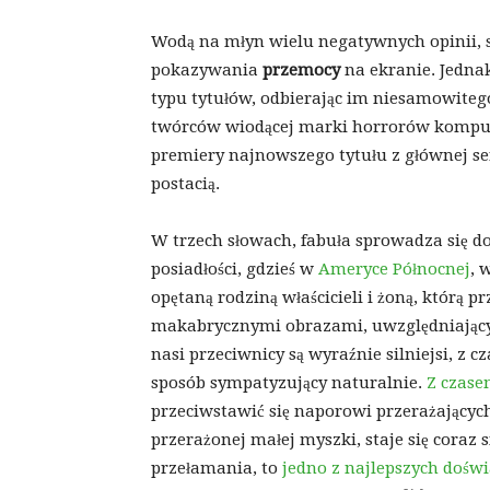
Wodą na młyn wielu negatywnych opinii, s
pokazywania
przemocy
na ekranie. Jednak
typu tytułów, odbierając im niesamowitego
twórców wiodącej marki horrorów komp
premiery najnowszego tytułu z głównej seri
postacią.
W trzech słowach, fabuła sprowadza się d
posiadłości, gdzieś w
Ameryce Północnej
, 
opętaną rodziną właścicieli i żoną, którą 
makabrycznymi obrazami, uwzględniającym
nasi przeciwnicy są wyraźnie silniejsi, z 
sposób sympatyzujący naturalnie.
Z czase
przeciwstawić się naporowi przerażającyc
przerażonej małej myszki, staje się coraz 
przełamania, to
jedno z najlepszych dośw