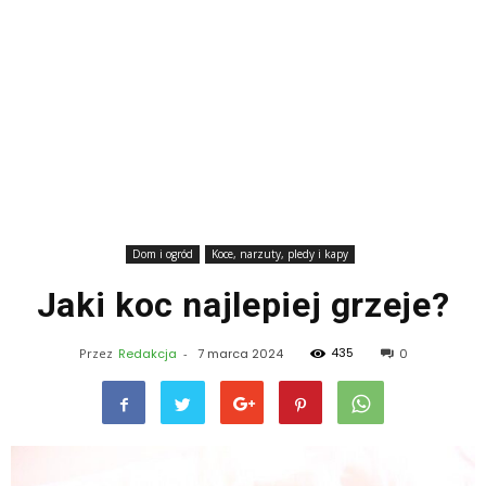
Dom i ogród
Koce, narzuty, pledy i kapy
Jaki koc najlepiej grzeje?
435
Przez
Redakcja
-
7 marca 2024
0