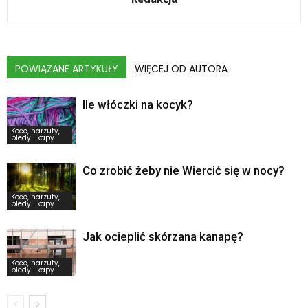
POWIĄZANE ARTYKUŁY
WIĘCEJ OD AUTORA
Ile włóczki na kocyk?
Koce, narzuty,
pledy i kapy
Co zrobić żeby nie Wiercić się w nocy?
Koce, narzuty,
pledy i kapy
Jak ocieplić skórzana kanapę?
Koce, narzuty,
pledy i kapy