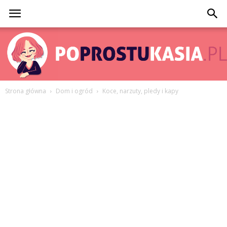
Strona główna
Dom i ogród
Koce, narzuty, pledy i kapy
PoProstuKasia.pl