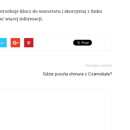
rzebuje klucz do warsztatu i skorzystaj z linku
ć więcej informacji.
ter
Następny artykuł
Gdzie poszła chmura z Czarnobyla?