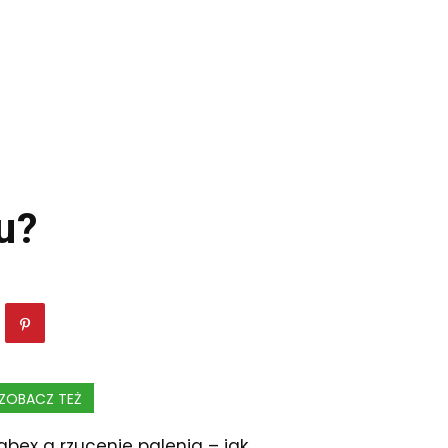
u?
ZOBACZ TEŻ
abex a rzucenie palenia – jak