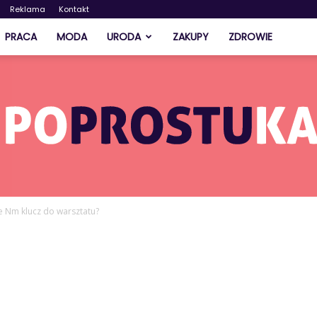
Reklama
Kontakt
PRACA
MODA
URODA
ZAKUPY
ZDROWIE
le Nm klucz do warsztatu?
PoProstuKasia.pl