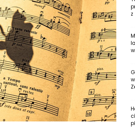
p
z
M
l
w
G
w
Z
H
c
p