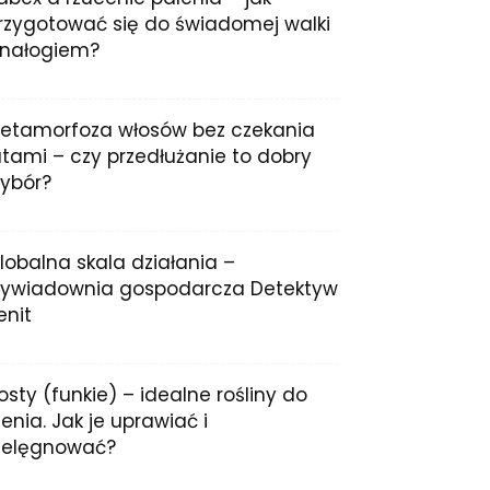
rzygotować się do świadomej walki
 nałogiem?
etamorfoza włosów bez czekania
atami – czy przedłużanie to dobry
ybór?
lobalna skala działania –
ywiadownia gospodarcza Detektyw
enit
osty (funkie) – idealne rośliny do
ienia. Jak je uprawiać i
ielęgnować?