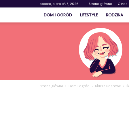
sobota, sierpień 8, 2026
Strona główna
O nas
DOM I OGRÓD
LIFESTYLE
RODZINA
Strona główna
Dom i ogród
Klucze udarowe
I