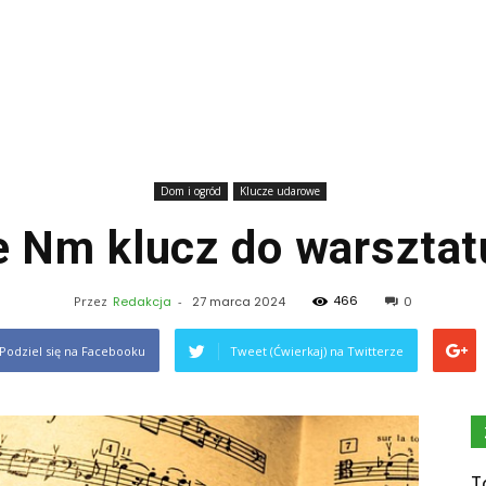
Dom i ogród
Klucze udarowe
le Nm klucz do warsztat
466
Przez
Redakcja
-
27 marca 2024
0
Podziel się na Facebooku
Tweet (Ćwierkaj) na Twitterze
T