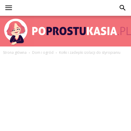
Strona główna
Dom i ogród
Kołki i zaślepki izolacji do styropianiu
PoProstuKasia.pl