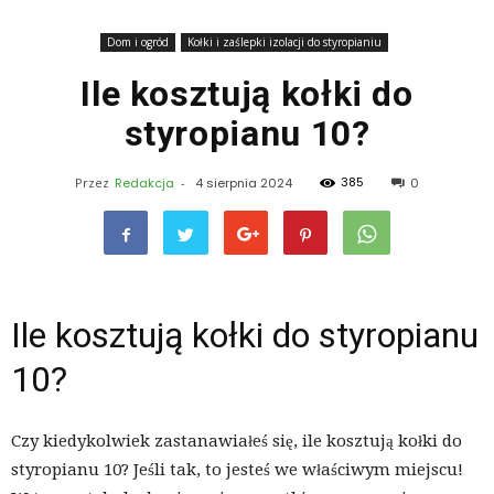
Dom i ogród
Kołki i zaślepki izolacji do styropianiu
Ile kosztują kołki do
styropianu 10?
385
Przez
Redakcja
-
4 sierpnia 2024
0
Ile kosztują kołki do styropianu
10?
Czy kiedykolwiek zastanawiałeś się, ile kosztują kołki do
styropianu 10? Jeśli tak, to jesteś we właściwym miejscu!