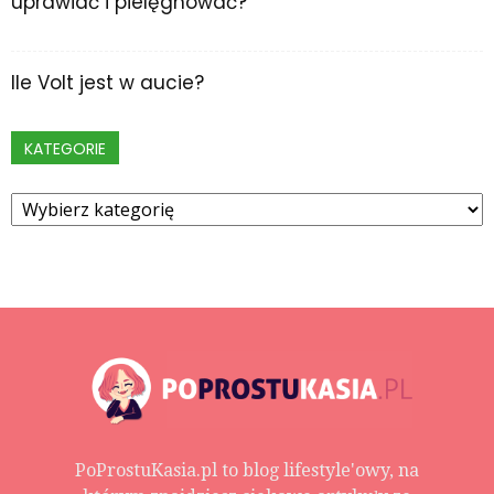
uprawiać i pielęgnować?
Ile Volt jest w aucie?
KATEGORIE
Kategorie
PoProstuKasia.pl to blog lifestyle'owy, na