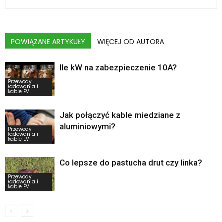
POWIĄZANE ARTYKUŁY
WIĘCEJ OD AUTORA
Ile kW na zabezpieczenie 10A?
Przewody
ładowania i
kable EV
Jak połączyć kable miedziane z
aluminiowymi?
Przewody
ładowania i
kable EV
Co lepsze do pastucha drut czy linka?
Przewody
ładowania i
kable EV