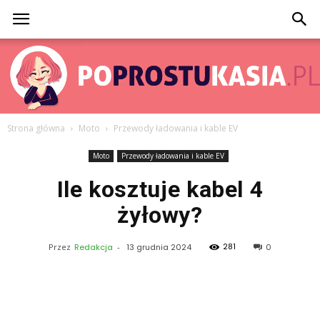
Strona główna
Moto
Przewody ładowania i kable EV
PoProstuKasia.pl
Moto
Przewody ładowania i kable EV
Ile kosztuje kabel 4
żyłowy?
281
Przez
Redakcja
-
13 grudnia 2024
0